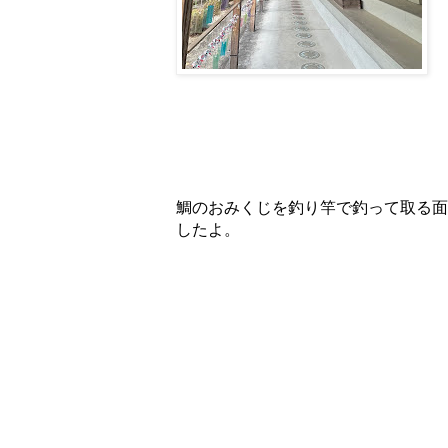
鯛のおみくじを釣り竿で釣って取る面
したよ。