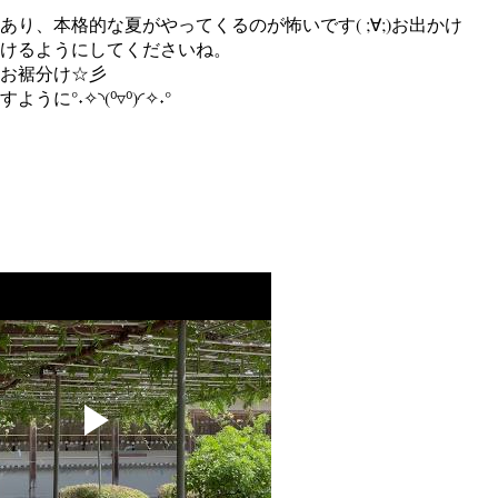
り、本格的な夏がやってくるのが怖いです( ;∀;)お出かけ
けるようにしてくださいね。
お裾分け☆彡
°˖✧◝(⁰▿⁰)◜✧˖°